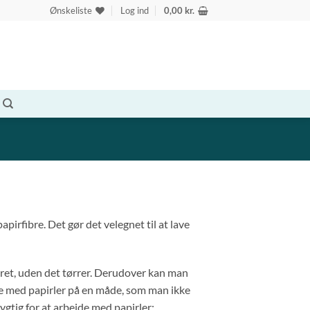
Ønskeliste
Log ind
0,00
kr.
apirfibre. Det gør det velegnet til at lave
eret, uden det tørrer. Derudover kan man
ejde med papirler på en måde, som man ikke
ygtig for at arbejde med papirler;