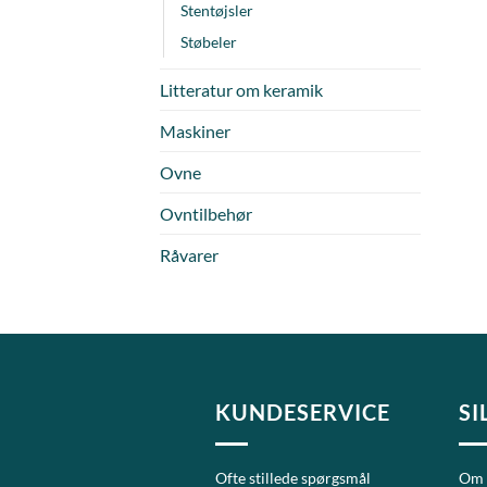
Stentøjsler
Støbeler
Litteratur om keramik
Maskiner
Ovne
Ovntilbehør
Råvarer
KUNDESERVICE
SI
Ofte stillede spørgsmål
Om