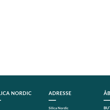
LICA NORDIC
ADRESSE
ÅB
BU
Silica Nordic