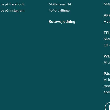
Man
 os på Facebook
Møllehaven 14
 os på Instagram
4040 Jyllinge
AF
Rutevejledning
Hve
TE
Man
10 
WE
Alt
Pås
Vi 
mart
apri