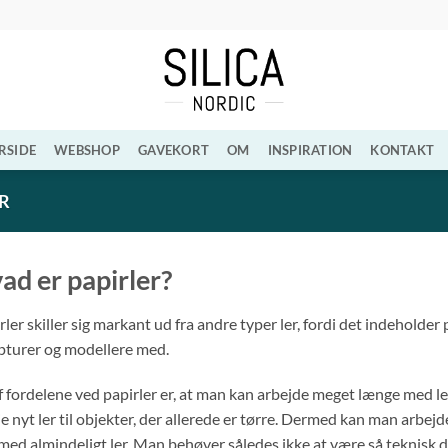
RSIDE
WEBSHOP
GAVEKORT
OM
INSPIRATION
KONTAKT
R
ad er papirler?
rler skiller sig markant ud fra andre typer ler, fordi det indeholder p
pturer og modellere med.
f fordelene ved papirler er, at man kan arbejde meget længe med l
øje nyt ler til objekter, der allerede er tørre. Dermed kan man arb
med almindeligt ler. Man behøver således ikke at være så teknisk d