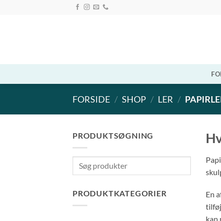
Fortsæt
til
indhold
FO
FORSIDE
/
SHOP
/
LER
/
PAPIRLE
Hv
PRODUKTSØGNING
Papi
Søg
skul
produkter
PRODUKTKATEGORIER
En a
tilf
kan 