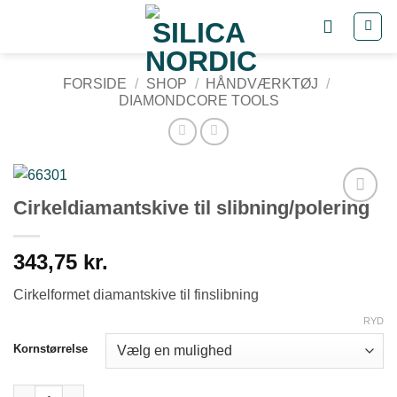
Fortsæt
til
indhold
FORSIDE
/
SHOP
/
HÅNDVÆRKTØJ
/
DIAMONDCORE TOOLS
Cirkeldiamantskive til slibning/polering
Tilføj til
ønskeliste
343,75
kr.
Cirkelformet diamantskive til finslibning
RYD
Kornstørrelse
Cirkeldiamantskive til slibning/polering antal