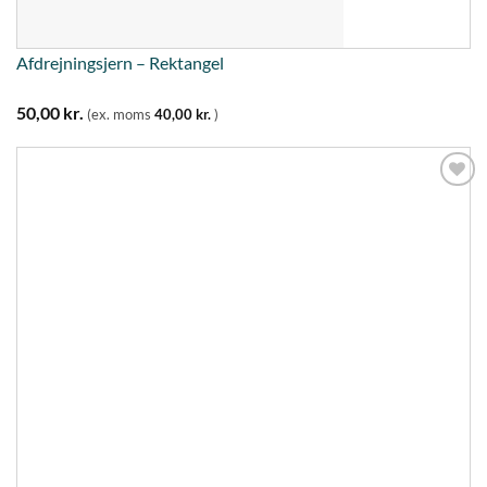
Afdrejningsjern – Rektangel
50,00
kr.
(ex. moms
40,00
kr.
)
Tilføj til
ønskeliste