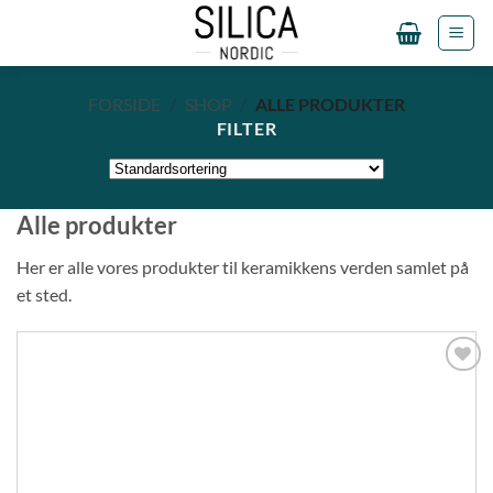
Fortsæt
til
indhold
FORSIDE
/
SHOP
/
ALLE PRODUKTER
FILTER
Alle produkter
Her er alle vores produkter til keramikkens verden samlet på
et sted.
Tilføj til
ønskeliste