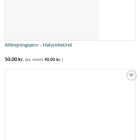
Afdrejningsjern – Halvcirkel/ret
50,00
kr.
(ex. moms
40,00
kr.
)
Tilføj til
ønskeliste