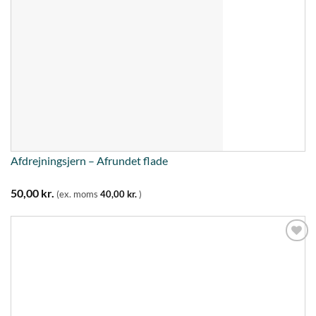
Afdrejningsjern – Afrundet flade
50,00
kr.
(ex. moms
40,00
kr.
)
Tilføj til
ønskeliste