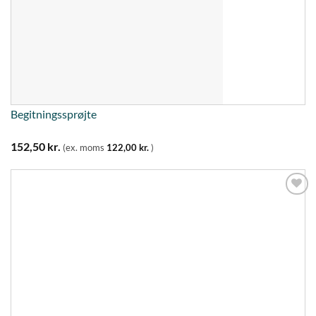
Begitningssprøjte
152,50
kr.
(ex. moms
122,00
kr.
)
Tilføj til
ønskeliste