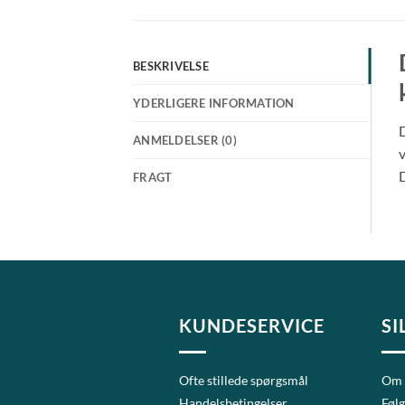
BESKRIVELSE
YDERLIGERE INFORMATION
D
ANMELDELSER (0)
v
D
FRAGT
KUNDESERVICE
SI
Ofte stillede spørgsmål
Om
Handelsbetingelser
Følg