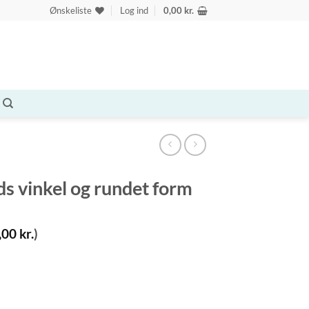
Ønskeliste
Log ind
0,00
kr.
ds vinkel og rundet form
,00
kr.
)
et form antal