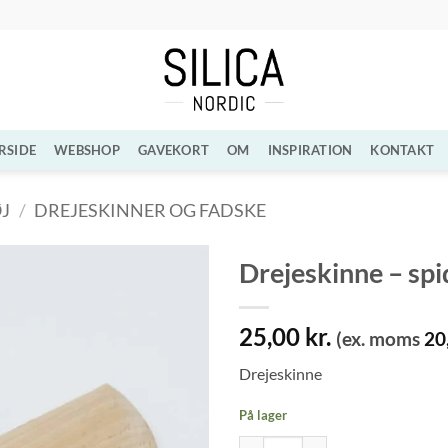
RSIDE
WEBSHOP
GAVEKORT
OM
INSPIRATION
KONTAKT
J
/
DREJESKINNER OG FADSKE
Drejeskinne – spi
Tilføj til
25,00
kr.
ønskeliste
(ex. moms
20
Drejeskinne
På lager
Drejeskinne - spids vinkel og rund