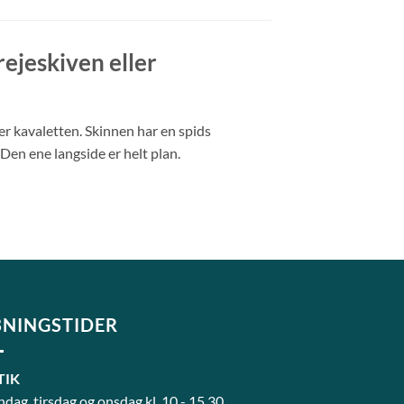
rejeskiven eller
ler kavaletten. Skinnen har en spids
Den ene langside er helt plan.
NINGSTIDER
TIK
dag, tirsdag og onsdag kl. 10 - 15.30