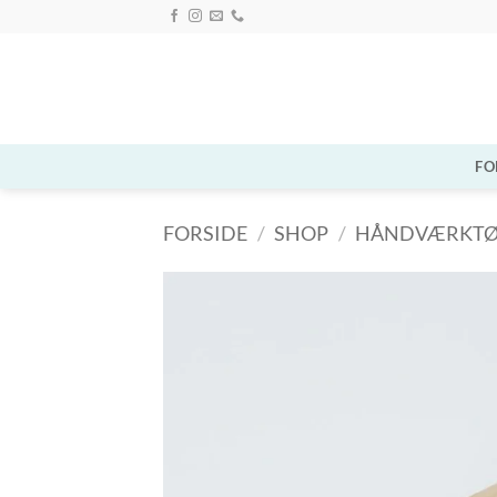
Fortsæt
til
indhold
FO
FORSIDE
/
SHOP
/
HÅNDVÆRKTØ