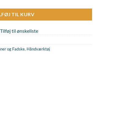
LFØJ TIL KURV
Tilføj til ønskeliste
nner og Fadske
,
Håndværktøj