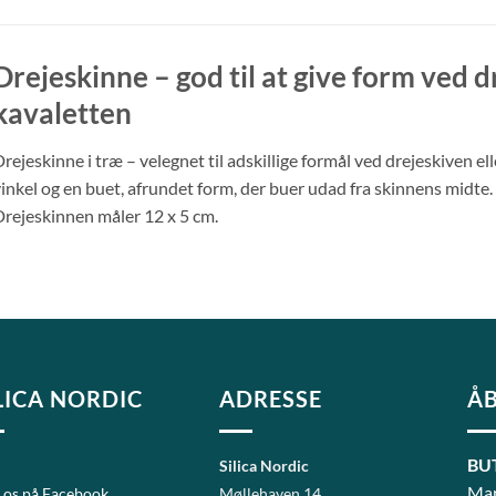
Drejeskinne – god til at give form ved d
kavaletten
rejeskinne i træ – velegnet til adskillige formål ved drejeskiven el
inkel og en buet, afrundet form, der buer udad fra skinnens midte. 
rejeskinnen måler 12 x 5 cm.
LICA NORDIC
ADRESSE
ÅB
BU
Silica Nordic
Man
 os på Facebook
Møllehaven 14