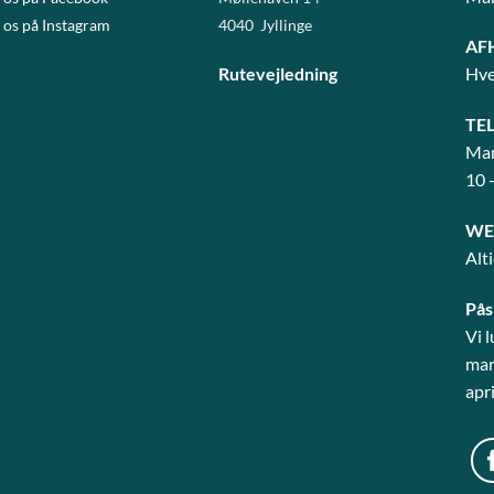
 os på Instagram
4040 Jyllinge
AF
Rutevejledning
Hve
TE
Man
10 
WE
Alt
Pås
Vi 
mart
apri