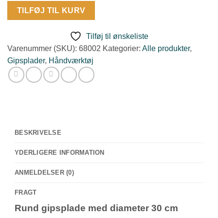
Gipsplade
TILFØJ TIL KURV
rund
Ø
Tilføj til ønskeliste
30
Varenummer (SKU):
68002
Kategorier:
Alle produkter
,
cm
Gipsplader
,
Håndværktøj
antal
BESKRIVELSE
YDERLIGERE INFORMATION
ANMELDELSER (0)
FRAGT
Rund gipsplade med diameter 30 cm