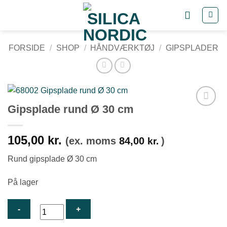
Fortsæt
til
indhold
FORSIDE
/
SHOP
/
HÅNDVÆRKTØJ
/
GIPSPLADER
Gipsplade rund Ø 30 cm
Tilføj til
ønskeliste
105,00
kr.
(ex. moms
84,00
)
kr.
Rund gipsplade Ø 30 cm
På lager