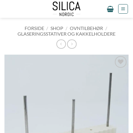
Fortsæt
til
indhold
FORSIDE
/
SHOP
/
OVNTILBEHØR
/
GLASERINGSSTATIVER OG KAKKELHOLDERE
Tilføj til
ønskeliste