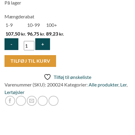
På lager
Mængderabat
1-9
10-99
100+
107,50
96,75
89,23
kr.
kr.
kr.
Hvid
TILFØJ TIL KURV
Drejeler
24
Tilføj til ønskeliste
antal
Varenummer (SKU):
200024
Kategorier:
Alle produkter
,
Ler
,
Lertøjsler