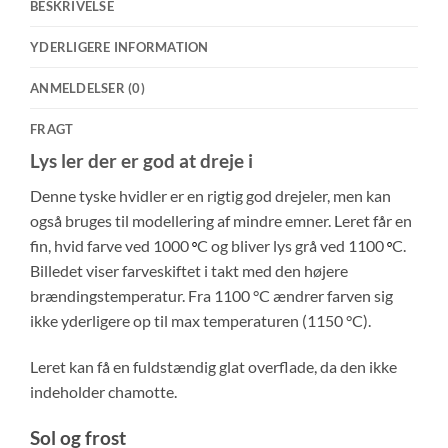
BESKRIVELSE
YDERLIGERE INFORMATION
ANMELDELSER (0)
FRAGT
Lys ler der er god at dreje i
Denne tyske hvidler er en rigtig god drejeler, men kan
også bruges til modellering af mindre emner. Leret får en
fin, hvid farve ved 1000
C og bliver lys grå ved 1100
C.
°
°
Billedet viser farveskiftet i takt med den højere
brændingstemperatur. Fra 1100 °C ændrer farven sig
ikke yderligere op til max temperaturen (1150 °C).
Leret kan få en fuldstændig glat overflade, da den ikke
indeholder chamotte.
Sol og frost