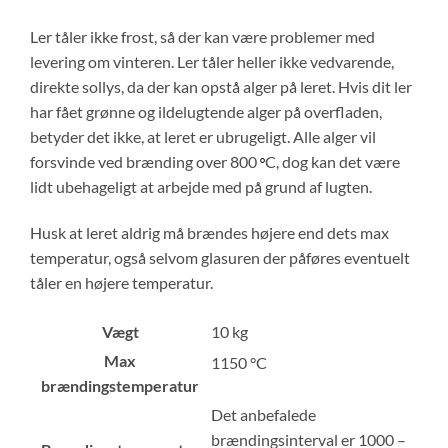
Ler tåler ikke frost, så der kan være problemer med
levering om vinteren. Ler tåler heller ikke vedvarende,
direkte sollys, da der kan opstå alger på leret. Hvis dit ler
har fået grønne og ildelugtende alger på overfladen,
betyder det ikke, at leret er ubrugeligt. Alle alger vil
forsvinde ved brænding over 800
C, dog kan det være
°
lidt ubehageligt at arbejde med på grund af lugten.
Husk at leret aldrig må brændes højere end dets max
temperatur, også selvom glasuren der påføres eventuelt
tåler en højere temperatur.
Vægt
10 kg
Max
1150 °C
brændingstemperatur
Det anbefalede
brændingsinterval er 1000 –