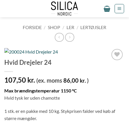
Fortsæt
til
indhold
FORSIDE
/
SHOP
/
LER
/
LERTØJSLER
Hvid Drejeler 24
Tilføj til
ønskeliste
107,50
kr.
(ex. moms
86,00
)
kr.
Max brændingstemperatur 1150 °C
Hvid tysk ler uden chamotte
1 stk. er en pakke med 10 kg. Stykprisen falder ved køb af
større mængder.