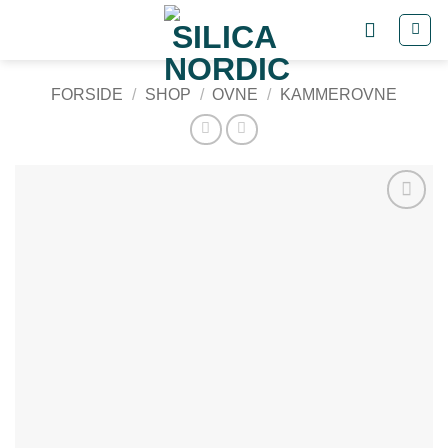
Fortsæt
til
indhold
FORSIDE
/
SHOP
/
OVNE
/
KAMMEROVNE
Tilføj til
ønskeliste