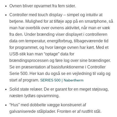
Ovnen bliver opvarmet fra fem sider.
Controller med touch display – simpel og intuitiv at
betjene. Mulighed for at tilføje app på en smartphone, så
man har overblik over ovnens aktivitet, når man er væk
fra den. Under brænding viser displayet i controlleren
data om temperatur, energiforbrug, tilbageværende tid
for programmet, og hvor længe ovnen har kørt. Med et
USB-stik kan man “optage” data for
brændingsprocessen og føre log over sine brændinger.
Se en præsentation af basisfunktionerne i Controller
Serie 500. Her kan du også se en vejledning til valg og
start af program.
SERIES 500 | Nabertherm
Solid state relæer. De er garant for en meget støjsvag,
næsten lydløs opvarmning.
“Hus” med dobbelte vægge konstrueret af
galvaniserede stålplader. Fronten er af rustfrit stål.