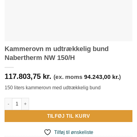
Kammerovn m udtrækkelig bund
Nabertherm NW 150/H
117.803,75
kr.
(ex. moms
94.243,00
kr.
)
150 liters kammerovn med udtrækkelig bund
Kammerovn m udtrækkelig bund Nabertherm NW 150/H antal
TILFØJ TIL KURV
Tilføj til ønskeliste