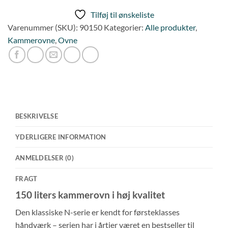
N
Tilføj til ønskeliste
150
Varenummer (SKU):
90150
Kategorier:
Alle produkter
,
antal
Kammerovne
,
Ovne
BESKRIVELSE
YDERLIGERE INFORMATION
ANMELDELSER (0)
FRAGT
150 liters kammerovn i høj kvalitet
Den klassiske N-serie er kendt for førsteklasses
håndværk – serien har i årtier været en bestseller til