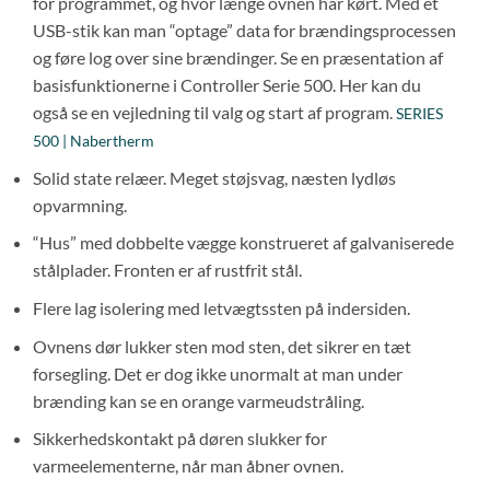
for programmet, og hvor længe ovnen har kørt. Med et
USB-stik kan man “optage” data for brændingsprocessen
og føre log over sine brændinger. Se en præsentation af
basisfunktionerne i Controller Serie 500. Her kan du
også se en vejledning til valg og start af program.
SERIES
500 | Nabertherm
Solid state relæer. Meget støjsvag, næsten lydløs
opvarmning.
“Hus” med dobbelte vægge konstrueret af galvaniserede
stålplader. Fronten er af rustfrit stål.
Flere lag isolering med letvægtssten på indersiden.
Ovnens dør lukker sten mod sten, det sikrer en tæt
forsegling. Det er dog ikke unormalt at man under
brænding kan se en orange varmeudstråling.
Sikkerhedskontakt på døren slukker for
varmeelementerne, når man åbner ovnen.