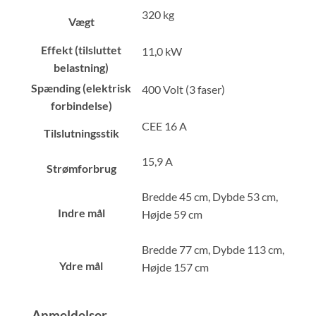
320 kg
Vægt
Effekt (tilsluttet
11,0 kW
belastning)
Spænding (elektrisk
400 Volt (3 faser)
forbindelse)
CEE 16 A
Tilslutningsstik
15,9 A
Strømforbrug
Bredde 45 cm, Dybde 53 cm,
Indre mål
Højde 59 cm
Bredde 77 cm, Dybde 113 cm,
Ydre mål
Højde 157 cm
Anmeldelser