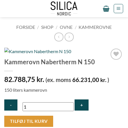
Fortsæt
til
indhold
FORSIDE
/
SHOP
/
OVNE
/
KAMMEROVNE
Kammerovn Nabertherm N 150
Tilføj til
ønskeliste
82.788,75
kr.
(ex. moms
66.231,00
)
kr.
150 liters kammerovn
Kammerovn
TILFØJ TIL KURV
Nabertherm