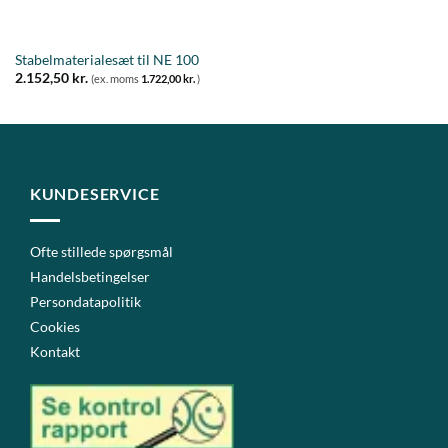
Stabelmaterialesæt til NE 100
2.152,50
kr.
(ex. moms
1.722,00
kr.
)
KUNDESERVICE
Ofte stillede spørgsmål
Handelsbetingelser
Persondatapolitik
Cookies
Kontakt