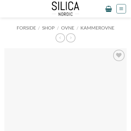
Fortsæt
til
indhold
FORSIDE
/
SHOP
/
OVNE
/
KAMMEROVNE
Tilføj til
ønskeliste