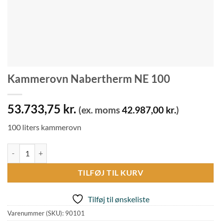
Kammerovn Nabertherm NE 100
53.733,75
kr.
(ex. moms
42.987,00
kr.
)
100 liters kammerovn
Kammerovn Nabertherm NE 100 antal
TILFØJ TIL KURV
Tilføj til ønskeliste
Varenummer (SKU):
90101