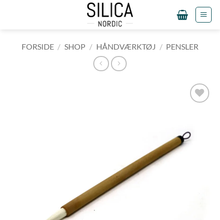
Fortsæt
til
indhold
FORSIDE
/
SHOP
/
HÅNDVÆRKTØJ
/
PENSLER
Tilføj til
ønskeliste