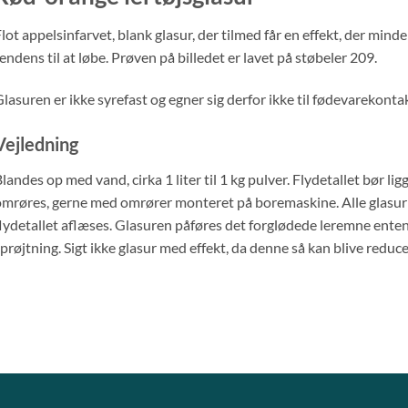
lot appelsinfarvet, blank glasur, der tilmed får en effekt, der mind
endens til at løbe. Prøven på billedet er lavet på støbeler 209.
lasuren er ikke syrefast og egner sig derfor ikke til fødevarekonta
Vejledning
landes op med vand, cirka 1 liter til 1 kg pulver. Flydetallet bør l
mrøres, gerne med omrører monteret på boremaskine. Alle glasurkl
lydetallet aflæses. Glasuren påføres det forglødede leremne ente
prøjtning. Sigt ikke glasur med effekt, da denne så kan blive reduce