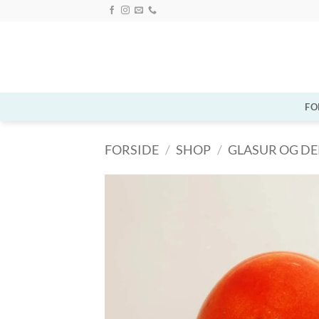
Fortsæt
til
indhold
FO
FORSIDE
/
SHOP
/
GLASUR OG D