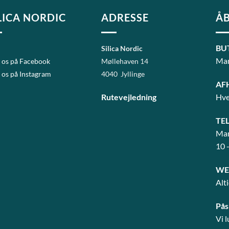
LICA NORDIC
ADRESSE
ÅB
BU
Silica Nordic
Man
 os på Facebook
Møllehaven 14
 os på Instagram
4040 Jyllinge
AF
Rutevejledning
Hve
TE
Man
10 
WE
Alt
Pås
Vi 