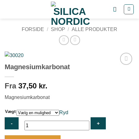
Fortsæt
til
indhold
FORSIDE
/
SHOP
/
ALLE PRODUKTER
Magnesiumkarbonat
Tilføj til
ønskeliste
Fra
37,50
kr.
Magnesiumkarbonat
Vægt
Ryd
Magnesiumkarbonat