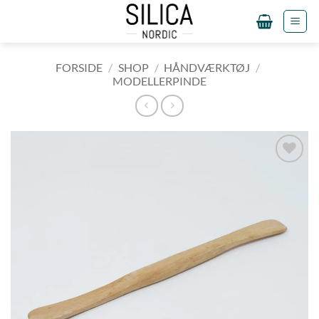
Fortsæt
til
indhold
FORSIDE
/
SHOP
/
HÅNDVÆRKTØJ
/
MODELLERPINDE
Tilføj til
ønskeliste