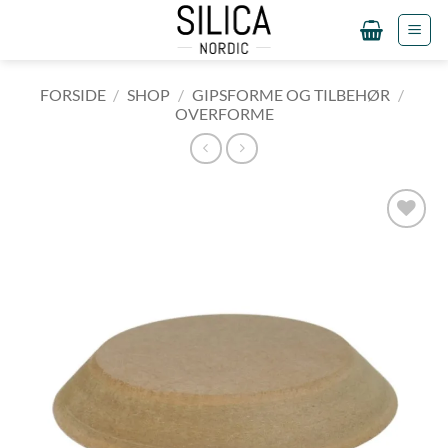
Fortsæt
til
indhold
FORSIDE
/
SHOP
/
GIPSFORME OG TILBEHØR
/
OVERFORME
Tilføj til
ønskeliste