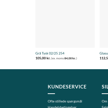
Tilføj til
ønskeliste
+
+
Grå Tysk 02/25 254
Glasu
105,00
kr.
112,
(ex. moms
84,00
kr.
)
KUNDESERVICE
SI
Ofte stillede spørgsmål
Om
Handelsbetingelser
Følg