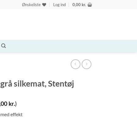
Ønskeliste
Log ind
0,00
kr.
grå silkemat, Stentøj
,00
kr.
)
 med effekt