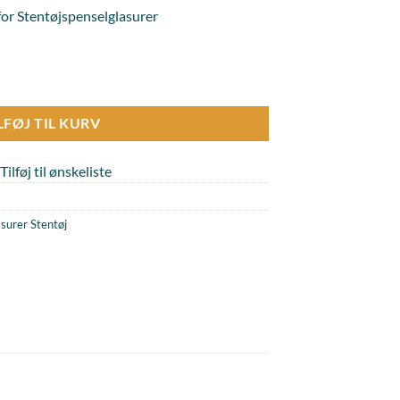
or Stentøjspenselglasurer
ntøj antal
LFØJ TIL KURV
Tilføj til ønskeliste
surer Stentøj