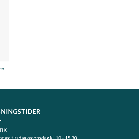
til
ste
ver
NINGSTIDER
TIK
dag, tirsdag og onsdag kl. 10 - 15.30