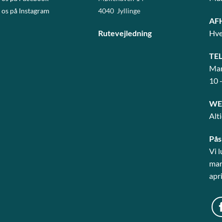
 os på Instagram
4040 Jyllinge
AF
Rutevejledning
Hve
TE
Man
10 
WE
Alt
Pås
Vi 
mart
apri