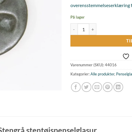
overensstemmelseserklæring f
På lager
Penselglasur Stengrå silkemat, Ste
TI
Varenummer (SKU):
44016
Kategorier:
Alle produkter
,
Penselgla
Stengrå stentøjspenselglasur