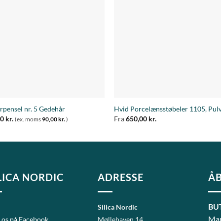
Tilføj til
Tilføj 
ønskeliste
ønskeli
+
rpensel nr. 5 Gedehår
Hvid Porcelænsstøbeler 1105, Pul
50
kr.
Fra
650,00
kr.
(ex. moms
90,00
kr.
)
LICA NORDIC
ADRESSE
ÅB
BU
Silica Nordic
Man
 os på Facebook
Møllehaven 14