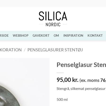
RSIDE
WEBSHOP
GAVEKORT
OM
INSPIRATION
KONTAKT
EKORATION
/
PENSELGLASURER STENTØJ
Penselglasur Sten
Tilføj til
95,00
kr.
ønskeliste
(ex. moms
76
Stengrå, silkemat penselglasur
500 ml