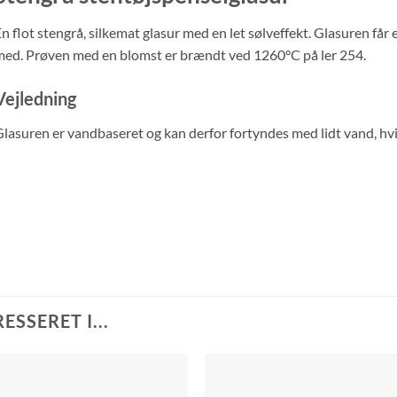
n flot stengrå, silkemat glasur med en let sølveffekt. Glasuren får 
ed. Prøven med en blomst er brændt ved 1260°C på ler 254.
Vejledning
lasuren er vandbaseret og kan derfor fortyndes med lidt vand, hvis d
SSERET I...