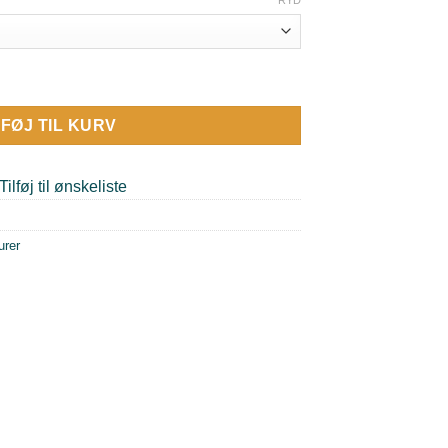
RYD
LFØJ TIL KURV
Tilføj til ønskeliste
urer