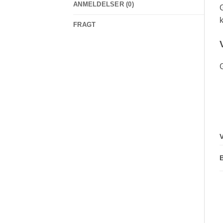
ANMELDELSER (0)
G
k
FRAGT
G