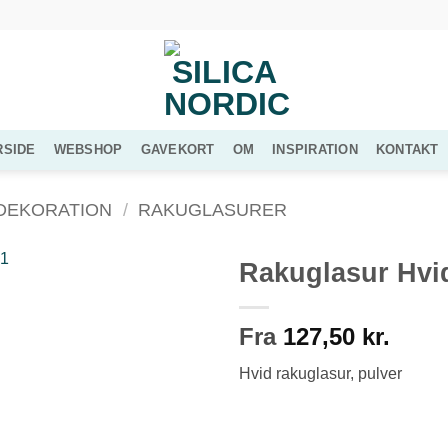
RSIDE
WEBSHOP
GAVEKORT
OM
INSPIRATION
KONTAKT
DEKORATION
/
RAKUGLASURER
Rakuglasur Hvi
Tilføj til
Fra
127,50
kr.
ønskeliste
Hvid rakuglasur, pulver