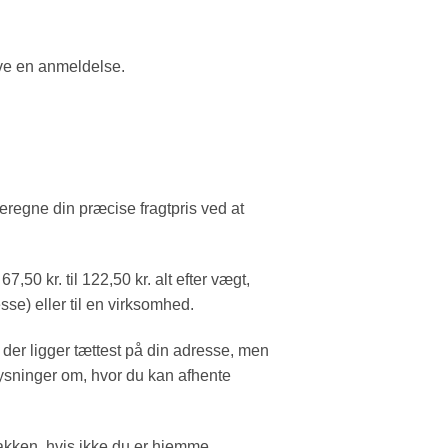
ive en anmeldelse.
 beregne din præcise fragtpris ved at
,50 kr. til 122,50 kr. alt efter vægt,
esse) eller til en virksomhed.
 der ligger tættest på din adresse, men
sninger om, hvor du kan afhente
pakken, hvis ikke du er hjemme.