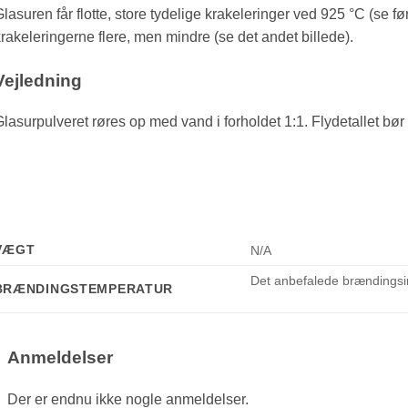
lasuren får flotte, store tydelige krakeleringer ved 925 °C (se fø
rakeleringerne flere, men mindre (se det andet billede).
Vejledning
lasurpulveret røres op med vand i forholdet 1:1. Flydetallet bør
VÆGT
N/A
Det anbefalede brændingsi
BRÆNDINGSTEMPERATUR
Anmeldelser
Der er endnu ikke nogle anmeldelser.