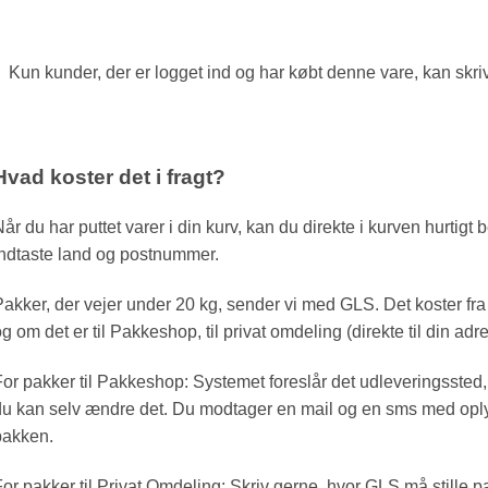
Kun kunder, der er logget ind og har købt denne vare, kan skr
Hvad koster det i fragt?
år du har puttet varer i din kurv, kan du direkte i kurven hurtigt
ndtaste land og postnummer.
akker, der vejer under 20 kg, sender vi med GLS. Det koster fra 67
g om det er til Pakkeshop, til privat omdeling (direkte til din adr
or pakker til Pakkeshop: Systemet foreslår det udleveringssted,
u kan selv ændre det. Du modtager en mail og en sms med oply
pakken.
or pakker til Privat Omdeling: Skriv gerne, hvor GLS må stille 