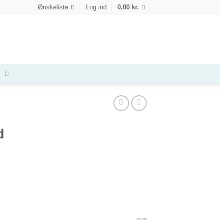
Ønskeliste
Log ind
0,00
kr.
d