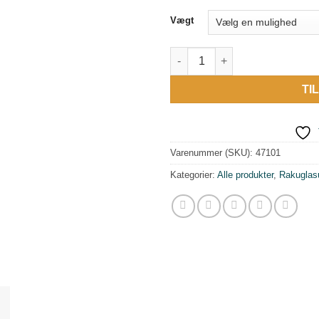
Vægt
Rakuglasur Hvid antal
TI
Varenummer (SKU):
47101
Kategorier:
Alle produkter
,
Rakuglas