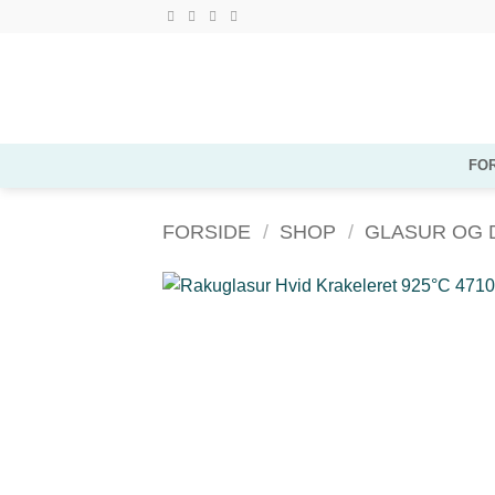
Fortsæt
til
indhold
FO
FORSIDE
/
SHOP
/
GLASUR OG 