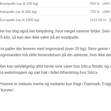
Kvartpalle (op til 100 kg)
550 kr. (440
Halvpalle (op til 350 kg)
725 kr. (580
Europalle (op til 1000 kg)
1112,50 kr. 
et har dog også her betydning, hvor meget varerne fylder. Selv
5 kilo, så kan den ikke være på en kvartpalle.
or paller der leveres med vognmand (over 20 kg): Skriv gerne i k
ognmanden må stille forsendelsen på din adresse, hvis ikke d
an kan selvfølgelig altid hente sine varer hos Silica Nordic og u
ia webshoppen og sæt hak i feltet Afhentning hos Silica.
riserne er inklusiv moms og vedrører kun fragt i Danmark. Fragt
 'kurven'.