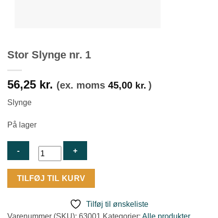
Stor Slynge nr. 1
56,25
kr.
(ex. moms
45,00
)
kr.
Slynge
På lager
Stor
TILFØJ TIL KURV
Slynge
nr.
Tilføj til ønskeliste
1
Varenummer (SKU):
63001
Kategorier:
Alle produkter
,