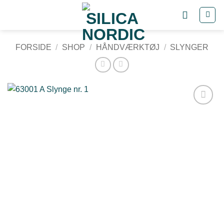
Fortsæt
til
indhold
FORSIDE
/
SHOP
/
HÅNDVÆRKTØJ
/
SLYNGER
Tilføj til
ønskeliste