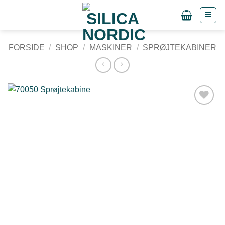
Fortsæt
til
indhold
FORSIDE
/
SHOP
/
MASKINER
/
SPRØJTEKABINER
Tilføj til
ønskeliste