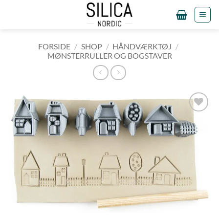
Fortsæt
til
indhold
FORSIDE
/
SHOP
/
HÅNDVÆRKTØJ
/
MØNSTERRULLER OG BOGSTAVER
Tilføj til
ønskeliste