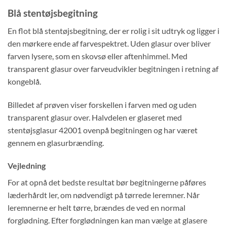
Blå stentøjsbegitning
En flot blå stentøjsbegitning, der er rolig i sit udtryk og ligger i
den mørkere ende af farvespektret. Uden glasur over bliver
farven lysere, som en skovsø eller aftenhimmel. Med
transparent glasur over farveudvikler begitningen i retning af
kongeblå.
Billedet af prøven viser forskellen i farven med og uden
transparent glasur over. Halvdelen er glaseret med
stentøjsglasur 42001 ovenpå begitningen og har været
gennem en glasurbrænding.
Vejledning
For at opnå det bedste resultat bør begitningerne påføres
læderhårdt ler, om nødvendigt på tørrede leremner. Når
leremnerne er helt tørre, brændes de ved en normal
forglødning. Efter forglødningen kan man vælge at glasere