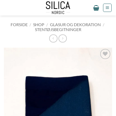
Fortsæt
til
indhold
FORSIDE
/
SHOP
/
GLASUR OG DEKORATION
/
STENTØJSBEGITNINGER
Tilføj til
ønskeliste