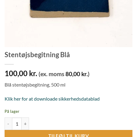
Stentøjsbegitning Blå
100,00
kr.
(ex. moms
80,00
kr.
)
Blå stentøjsbegitning, 500 ml
Klik her for at downloade sikkerhedsdatablad
På lager
Stentøjsbegitning Blå antal
TILFØJ TIL KURV