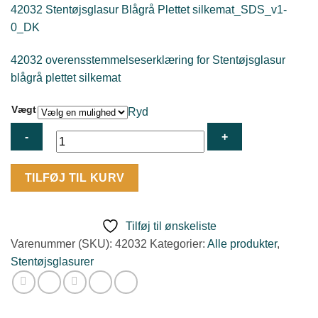
42032 Stentøjsglasur Blågrå Plettet silkemat_SDS_v1-
0_DK
42032 overensstemmelseserklæring for Stentøjsglasur
blågrå plettet silkemat
Vægt
Ryd
Stentøjsglasur
TILFØJ TIL KURV
Blågrå
Plettet
silkemat
Tilføj til ønskeliste
antal
Varenummer (SKU):
42032
Kategorier:
Alle produkter
,
Stentøjsglasurer