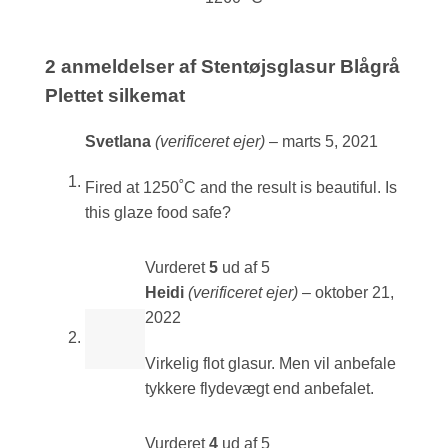
2 anmeldelser af
Stentøjsglasur Blågrå
Plettet silkemat
Svetlana
(verificeret ejer)
–
marts 5, 2021
Fired at 1250˚C and the result is beautiful. Is
this glaze food safe?
Vurderet
5
ud af 5
Heidi
(verificeret ejer)
–
oktober 21,
2022
Virkelig flot glasur. Men vil anbefale
tykkere flydevægt end anbefalet.
Vurderet
4
ud af 5