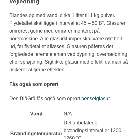
Vejledning
Blandes op med vand, cirka 1 liter til 1 kg pulver.
Flydetallet skal ligge i intervallet 45 – 50 B°. Glasuren
omrøres, gerne med omrører monteret på
boremaskine. Alle glasurklumper skal være rørt helt
ud, før flydetallet aflæses. Glasuren påføres det
forglødede leremne enten ved dypning, overhældning
eller sprøjtning. Sigt ikke glasur med effekt, da man så
risikerer at fjerne effekten.
Fås også som oprørt
Den BlåGrå fås også som oprørt
penselglasur
.
Vægt
N/A
Det anbefalede
brændingsinterval er 1200 –
Brændingstemperatur
1260 °C