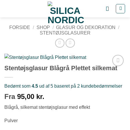
Fortsæt
til
indhold
FORSIDE
/
SHOP
/
GLASUR OG DEKORATION
/
STENTØJSGLASURER
Stentøjsglasur Blågrå Plettet silkemat
Tilføj til
ønskeliste
Bedømt som
4.5
ud af 5 baseret på
2
kundebedømmelser
Fra
95,00
kr.
Blågrå, silkemat stentøjsglasur med effekt
Pulver