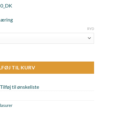
1-0_DK
læring
RYD
l
LFØJ TIL KURV
Tilføj til ønskeliste
lasurer