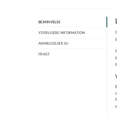
BESKRIVELSE
G
YDERLIGERE INFORMATION
p
ANMELDELSER (0)
D
FRAGT
p
p
B
o
f
s