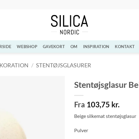
RSIDE
WEBSHOP
GAVEKORT
OM
INSPIRATION
KONTAKT
EKORATION
/
STENTØJSGLASURER
Stentøjsglasur Be
Tilføj til
Fra
103,75
kr.
ønskeliste
Beige silkemat stentøjsglasur
Pulver