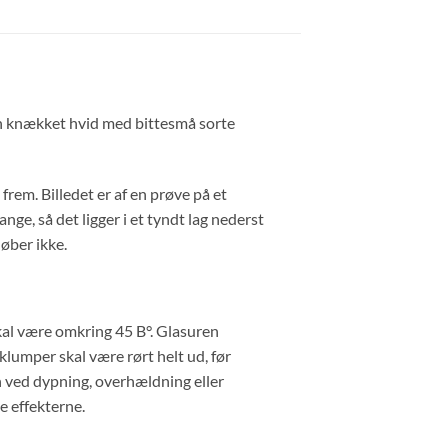
En knækket hvid med bittesmå sorte
frem. Billedet er af en prøve på et
ge, så det ligger i et tyndt lag nederst
øber ikke.
 skal være omkring 45 B°. Glasuren
umper skal være rørt helt ud, før
n ved dypning, overhældning eller
ne effekterne.