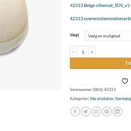
42313 Beige silkemat_SDS_v
42313 overensstemmelseserk
Vægt
Stentøjsglasur Beige silkemat anta
TI
Varenummer (SKU):
42313
Kategorier:
Alle produkter
,
Stentøjsg