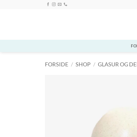
Fortsæt
til
indhold
FO
FORSIDE
/
SHOP
/
GLASUR OG D