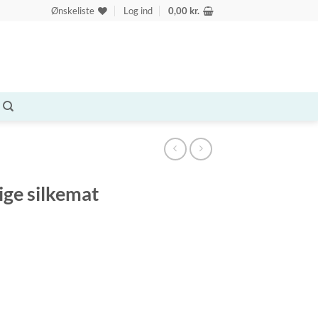
Ønskeliste
Log ind
0,00
kr.
ige silkemat