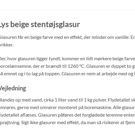
Lys beige stentøjsglasur
lasuren får en beige farve med en effekt, der minder om vanille: 
rikker.
er, hvor glasuren ligger tyndt, kommer en lidt mørkere beige farve 
orcelænsemne, der er brændt til 1260 °C. Glasuren er dyppet to gan
å emnet og i to lag på toppen. Glasuren er nem at arbejde med og l
Vejledning
landes op med vand, cirka 1 liter vand til 1 kg pulver. Flydetallet
mrøres, gerne med omrører monteret på boremaskine. Alle glasurkl
lydetallet aflæses. Glasuren påføres det forglødede leremne ente
prøjtning. Sigt ikke glasurer med effekt, da man så risikerer at fjer