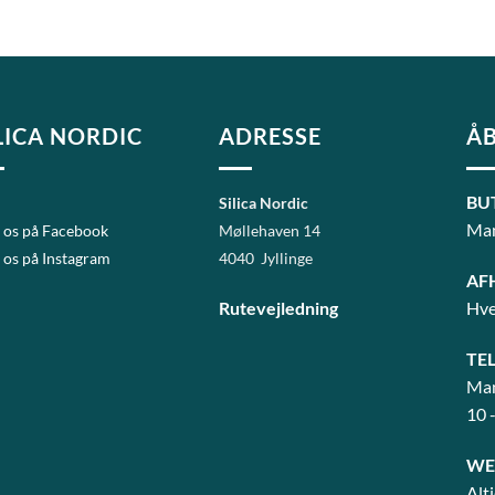
LICA NORDIC
ADRESSE
ÅB
BU
Silica Nordic
Man
 os på Facebook
Møllehaven 14
 os på Instagram
4040 Jyllinge
AF
Rutevejledning
Hve
TE
Man
10 
WE
Alt