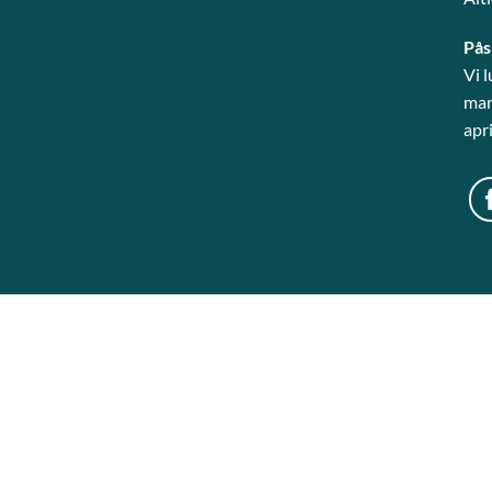
Pås
Vi 
mart
apri