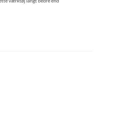
dette værktøj langt bedre end