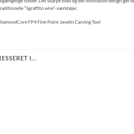
ilgængelige steder. Det skarpe blad og det innovative design gør 
raditionelle “Sgraffito wire”-værktøjer.
iamondCore FP4 Fine Point Javelin Carving Tool
SSERET I...