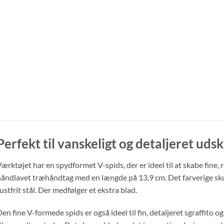
Perfekt til vanskeligt og detaljeret ud
ærktøjet har en spydformet V-spids, der er ideel til at skabe fine, 
åndlavet træhåndtag med en længde på 13,9 cm. Det farverige skum
ustfrit stål. Der medfølger et ekstra blad.
en fine V-formede spids er også ideel til fin, detaljeret sgraffito 