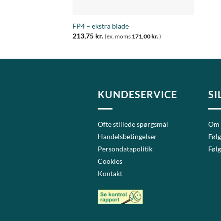
+
FP4 – ekstra blade
213,75
kr.
(ex. moms
171,00
kr.
)
KUNDESERVICE
SI
Ofte stillede spørgsmål
Om
Handelsbetingelser
Følg
Persondatapolitik
Følg
Cookies
Kontakt