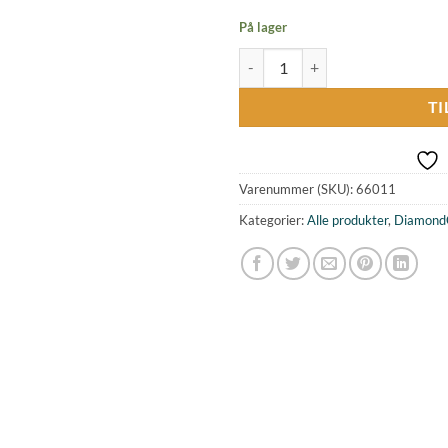
På lager
FP4 - Udskæringsværktøj med fin s
TI
Varenummer (SKU):
66011
Kategorier:
Alle produkter
,
DiamondC