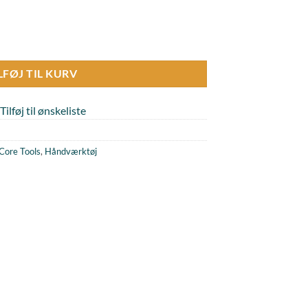
pids (sgraffito) antal
LFØJ TIL KURV
Tilføj til ønskeliste
ore Tools
,
Håndværktøj