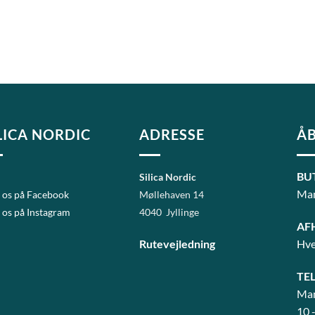
LICA NORDIC
ADRESSE
ÅB
BU
Silica Nordic
Man
 os på Facebook
Møllehaven 14
 os på Instagram
4040 Jyllinge
AF
Rutevejledning
Hve
TE
Man
10 