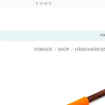
Fortsæt
til
indhold
FO
FORSIDE
/
SHOP
/
HÅNDVÆRKTØ