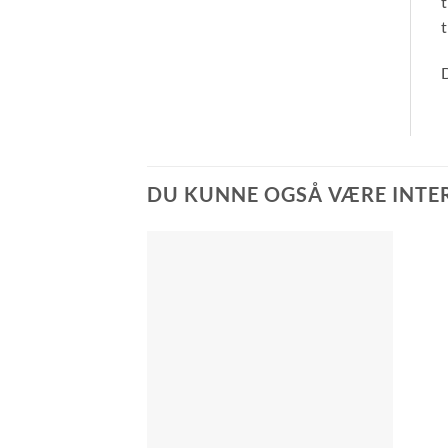
t
t
D
DU KUNNE OGSÅ VÆRE INTERE
Tilføj til
ønskeliste