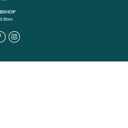
BSHOP
id åben