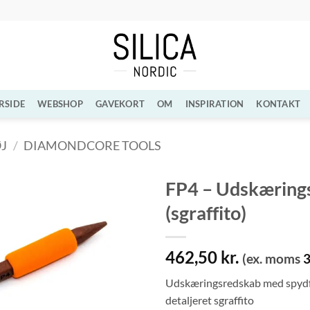
RSIDE
WEBSHOP
GAVEKORT
OM
INSPIRATION
KONTAKT
J
/
DIAMONDCORE TOOLS
FP4 – Udskærings
(sgraffito)
Tilføj til
ønskeliste
462,50
kr.
(ex. moms
Udskæringsredskab med spydform
detaljeret sgraffito