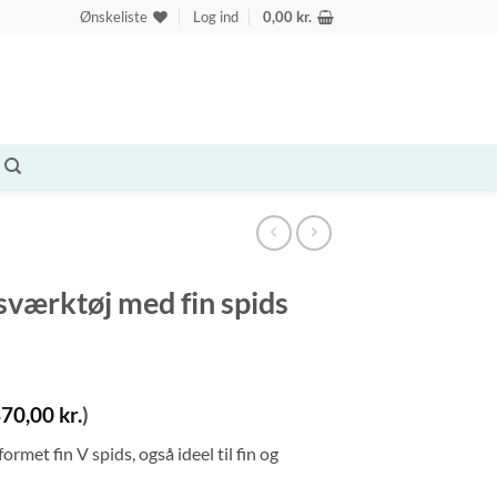
Ønskeliste
Log ind
0,00
kr.
værktøj med fin spids
370,00
kr.
)
et fin V spids, også ideel til fin og