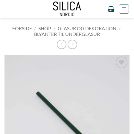
Fortsæt
til
indhold
FORSIDE
/
SHOP
/
GLASUR OG DEKORATION
/
BLYANTER TIL UNDERGLASUR
Tilføj til
ønskeliste