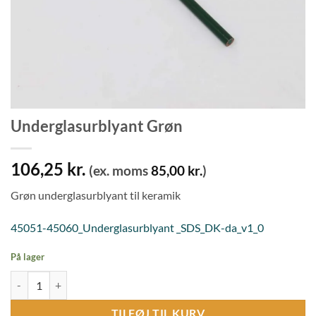
Underglasurblyant Grøn
106,25
kr.
(ex. moms
85,00
kr.
)
Grøn underglasurblyant til keramik
45051-45060_Underglasurblyant _SDS_DK-da_v1_0
På lager
Underglasurblyant Grøn antal
TILFØJ TIL KURV