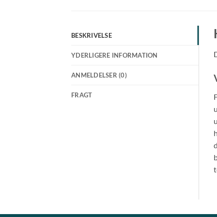
BESKRIVELSE
D
YDERLIGERE INFORMATION
ANMELDELSER (0)
FRAGT
F
u
u
h
d
b
t