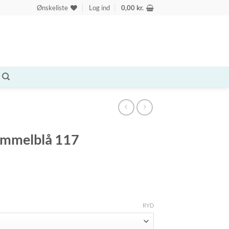
Ønskeliste
Log ind
0,00
kr.
immelblå 117
RYD