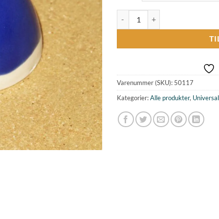
Universalfarve Himmelblå 117 an
TI
Varenummer (SKU):
50117
Kategorier:
Alle produkter
,
Universal