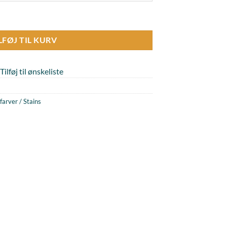
tal
LFØJ TIL KURV
Tilføj til ønskeliste
farver / Stains