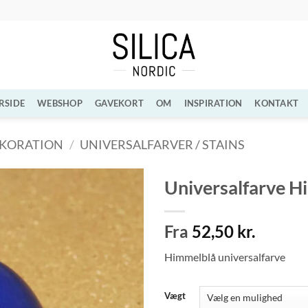
RSIDE
WEBSHOP
GAVEKORT
OM
INSPIRATION
KONTAKT
EKORATION
/
UNIVERSALFARVER / STAINS
Universalfarve H
Tilføj til
Fra
52,50
kr.
ønskeliste
Himmelblå universalfarve
Vægt