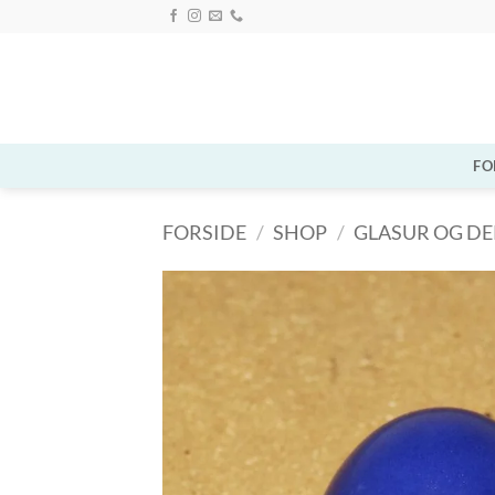
Fortsæt
til
indhold
FO
FORSIDE
/
SHOP
/
GLASUR OG D