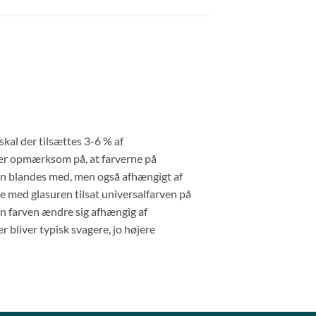
al der tilsættes 3-6 % af
Vær opmærksom på, at farverne på
den blandes med, men også afhængigt af
øve med glasuren tilsat universalfarven på
an farven ændre sig afhængig af
 bliver typisk svagere, jo højere