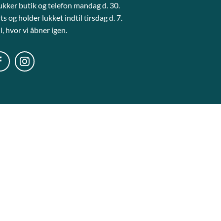
lukker butik og telefon mandag d. 30.
s og holder lukket indtil tirsdag d. 7.
l, hvor vi åbner igen.