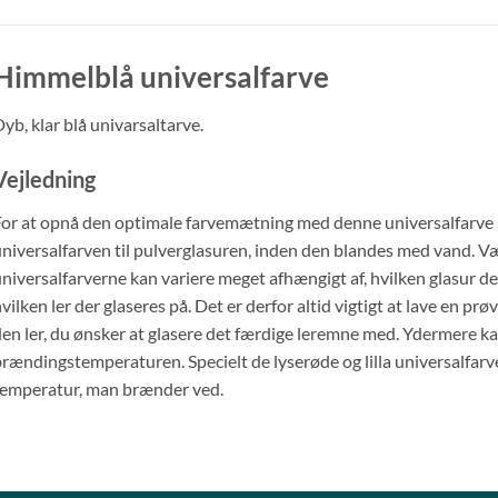
Himmelblå universalfarve
yb, klar blå univarsaltarve.
Vejledning
or at opnå den optimale farvemætning med denne universalfarve sk
niversalfarven til pulverglasuren, inden den blandes med vand. 
niversalfarverne kan variere meget afhængigt af, hvilken glasur 
vilken ler der glaseres på. Det er derfor altid vigtigt at lave en pr
en ler, du ønsker at glasere det færdige leremne med. Ydermere k
rændingstemperaturen. Specielt de lyserøde og lilla universalfarver
emperatur, man brænder ved.