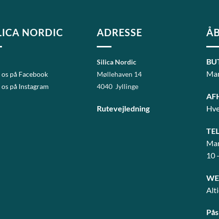
LICA NORDIC
ADRESSE
ÅB
BU
Silica Nordic
Man
 os på Facebook
Møllehaven 14
 os på Instagram
4040 Jyllinge
AF
Rutevejledning
Hve
TE
Man
10 
WE
Alt
Pås