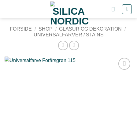
Fortsæt
til
indhold
FORSIDE
/
SHOP
/
GLASUR OG DEKORATION
/
UNIVERSALFARVER / STAINS
Tilføj til
ønskeliste