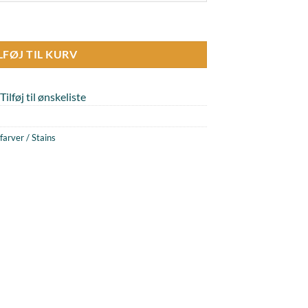
al
LFØJ TIL KURV
Tilføj til ønskeliste
farver / Stains