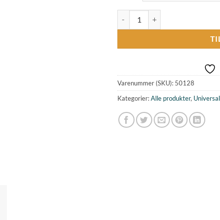
Universalfarve Orangerød 128 ant
TI
Varenummer (SKU):
50128
Kategorier:
Alle produkter
,
Universal