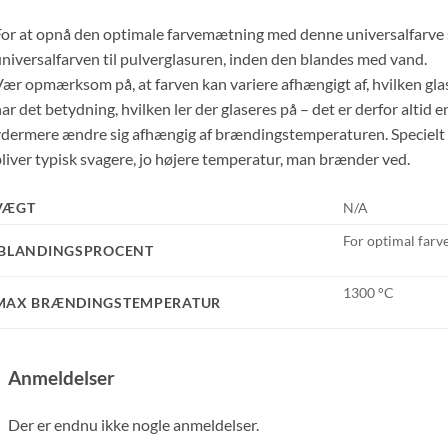
or at opnå den optimale farvemætning med denne universalfarve s
niversalfarven til pulverglasuren, inden den blandes med vand.
ær opmærksom på, at farven kan variere afhængigt af, hvilken gla
ar det betydning, hvilken ler der glaseres på – det er derfor altid 
dermere ændre sig afhængig af brændingstemperaturen. Specielt de
liver typisk svagere, jo højere temperatur, man brænder ved.
VÆGT
N/A
For optimal farv
IBLANDINGSPROCENT
1300 °C
MAX BRÆNDINGSTEMPERATUR
Anmeldelser
Der er endnu ikke nogle anmeldelser.