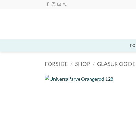
Fortsæt
til
indhold
FO
FORSIDE
/
SHOP
/
GLASUR OG D