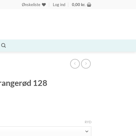
Ønskeliste
Log ind
0,00
kr.
rangerød 128
RYD