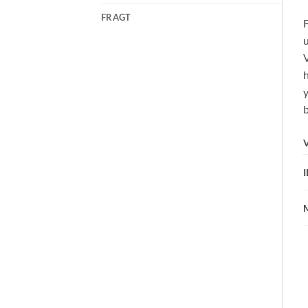
FRAGT
F
u
V
h
y
b