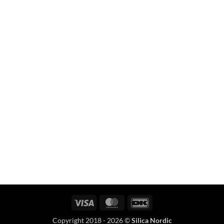
Visa
MasterCard
DanKort
Copyright 2018 - 2026 ©
Silica Nordic