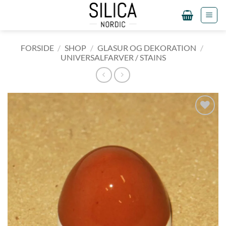
Fortsæt
til
indhold
FORSIDE
/
SHOP
/
GLASUR OG DEKORATION
/
UNIVERSALFARVER / STAINS
Tilføj til
ønskeliste