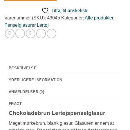
blank,
Tilføj til ønskeliste
lertøj
Varenummer (SKU):
43045
Kategorier:
Alle produkter
,
antal
Penselglasurer Lertøj
BESKRIVELSE
YDERLIGERE INFORMATION
ANMELDELSER (0)
FRAGT
Chokoladebrun Lertøjspenselglasur
Meget mørkebrun, blank glasur. Glasuren er nem at