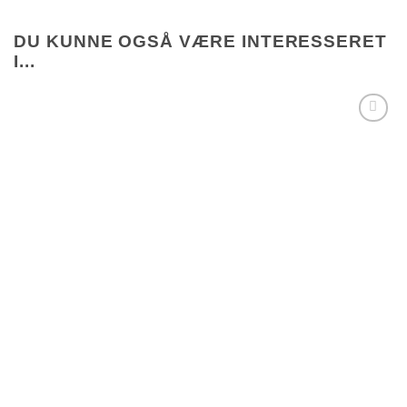
DU KUNNE OGSÅ VÆRE INTERESSERET
I...
Tilføj til
ønskeliste