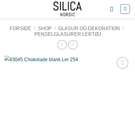
Fortsæt
til
indhold
FORSIDE
/
SHOP
/
GLASUR OG DEKORATION
/
PENSELGLASURER LERTØJ
Tilføj til
ønskeliste