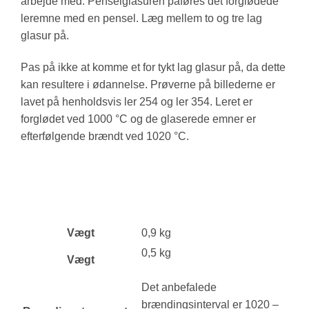
arbejde med. Penselglasuren påføres det forglødede
leremne med en pensel. Læg mellem to og tre lag
glasur på.
Pas på ikke at komme et for tykt lag glasur på, da dette
kan resultere i ødannelse. Prøverne på billederne er
lavet på henholdsvis ler 254 og ler 354. Leret er
forglødet ved 1000 °C og de glaserede emner er
efterfølgende brændt ved 1020 °C.
Vægt
0,9 kg
0,5 kg
Vægt
Det anbefalede
brændingsinterval er 1020 –