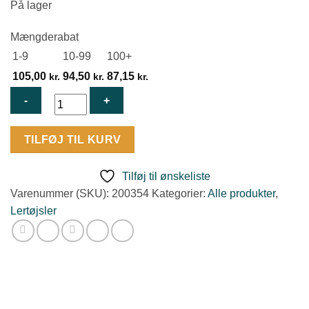
På lager
Mængderabat
1-9
10-99
100+
105,00
94,50
87,15
kr.
kr.
kr.
Rød
TILFØJ TIL KURV
Tysk
02/25
Tilføj til ønskeliste
354
Varenummer (SKU):
200354
Kategorier:
Alle produkter
,
antal
Lertøjsler