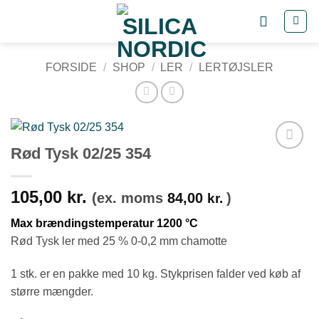
Fortsæt
til
indhold
FORSIDE
/
SHOP
/
LER
/
LERTØJSLER
Rød Tysk 02/25 354
Tilføj til
ønskeliste
105,00
kr.
(ex. moms
84,00
)
kr.
Max brændingstemperatur 1200 °C
Rød Tysk ler med 25 % 0-0,2 mm chamotte
1 stk. er en pakke med 10 kg. Stykprisen falder ved køb af
større mængder.