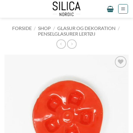
Fortsæt
til
indhold
FORSIDE
/
SHOP
/
GLASUR OG DEKORATION
/
PENSELGLASURER LERTØJ
Tilføj til
ønskeliste