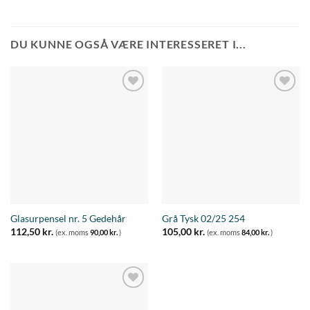
DU KUNNE OGSÅ VÆRE INTERESSERET I...
Tilføj til
Tilføj til
ønskeliste
ønskeliste
Glasurpensel nr. 5 Gedehår
Grå Tysk 02/25 254
112,50
kr.
105,00
kr.
(ex. moms
90,00
kr.
)
(ex. moms
84,00
kr.
)
Tilføj til
ønskeliste