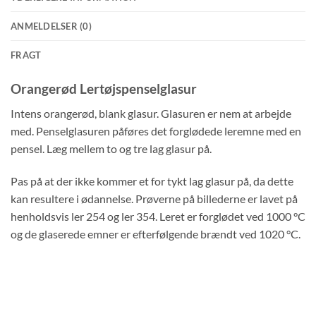
ANMELDELSER (0)
FRAGT
Orangerød Lertøjspenselglasur
Intens orangerød, blank glasur. Glasuren er nem at arbejde
med. Penselglasuren påføres det forglødede leremne med en
pensel. Læg mellem to og tre lag glasur på.
Pas på at der ikke kommer et for tykt lag glasur på, da dette
kan resultere i ødannelse. Prøverne på billederne er lavet på
henholdsvis ler 254 og ler 354. Leret er forglødet ved 1000 °C
og de glaserede emner er efterfølgende brændt ved 1020 °C.