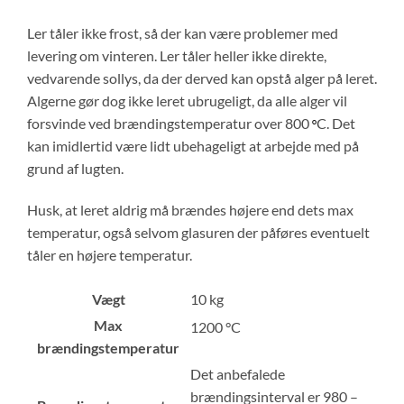
Ler tåler ikke frost, så der kan være problemer med
levering om vinteren. Ler tåler heller ikke direkte,
vedvarende sollys, da der derved kan opstå alger på leret.
Algerne gør dog ikke leret ubrugeligt, da alle alger vil
forsvinde ved brændingstemperatur over 800
C. Det
°
kan imidlertid være lidt ubehageligt at arbejde med på
grund af lugten.
Husk, at leret aldrig må brændes højere end dets max
temperatur, også selvom glasuren der påføres eventuelt
tåler en højere temperatur.
Vægt
10 kg
Max
1200 °C
brændingstemperatur
Det anbefalede
brændingsinterval er 980 –