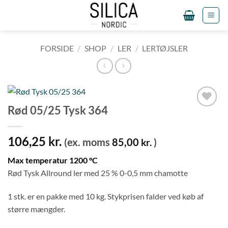
Fortsæt
til
indhold
FORSIDE
/
SHOP
/
LER
/
LERTØJSLER
Rød 05/25 Tysk 364
Tilføj til
ønskeliste
106,25
kr.
(ex. moms
85,00
)
kr.
Max temperatur 1200 °C
Rød Tysk Allround ler med 25 % 0-0,5 mm chamotte
1 stk. er en pakke med 10 kg. Stykprisen falder ved køb af
større mængder.