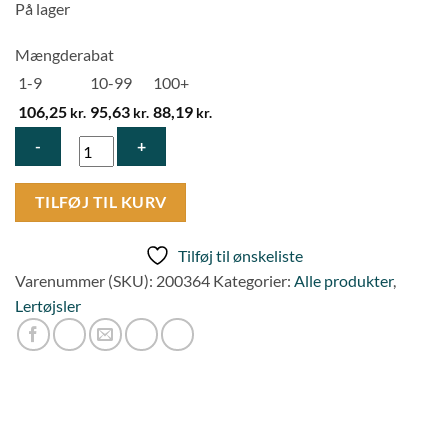
På lager
Mængderabat
1-9
10-99
100+
106,25
95,63
88,19
kr.
kr.
kr.
Rød
TILFØJ TIL KURV
05/25
Tysk
Tilføj til ønskeliste
364
Varenummer (SKU):
200364
Kategorier:
Alle produkter
,
antal
Lertøjsler