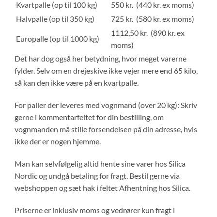
Kvartpalle (op til 100 kg)
550 kr. (440 kr. ex moms)
Halvpalle (op til 350 kg)
725 kr. (580 kr. ex moms)
1112,50 kr. (890 kr. ex
Europalle (op til 1000 kg)
moms)
Det har dog også her betydning, hvor meget varerne
fylder. Selv om en drejeskive ikke vejer mere end 65 kilo,
så kan den ikke være på en kvartpalle.
For paller der leveres med vognmand (over 20 kg): Skriv
gerne i kommentarfeltet for din bestilling, om
vognmanden må stille forsendelsen på din adresse, hvis
ikke der er nogen hjemme.
Man kan selvfølgelig altid hente sine varer hos Silica
Nordic og undgå betaling for fragt. Bestil gerne via
webshoppen og sæt hak i feltet Afhentning hos Silica.
Priserne er inklusiv moms og vedrører kun fragt i