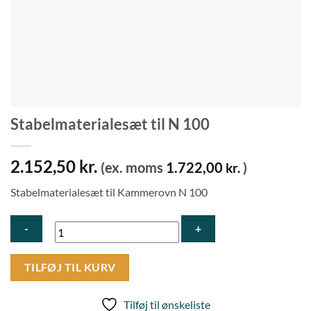
Stabelmaterialesæt til N 100
2.152,50
kr.
(ex. moms
1.722,00
)
kr.
Stabelmaterialesæt til Kammerovn N 100
Stabelmaterialesæt
TILFØJ TIL KURV
til
N
Tilføj til ønskeliste
100