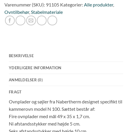
Varenummer (SKU):
91105
Kategorier:
Alle produkter
,
antal
Ovntilbehør
,
Stabelmateriale
BESKRIVELSE
YDERLIGERE INFORMATION
ANMELDELSER (0)
FRAGT
Ovnplader og søjler fra Nabertherm designet specifikt til
kammerovn model N 100. Sættet består af:
Fire ovnplader med mål 49 x 35 x 1,7 cm.
Ni afstandsstykker med højde 5 cm.
Seks afstandsstykker med højde 10 cm.