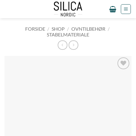
Fortsæt
til
indhold
FORSIDE
/
SHOP
/
OVNTILBEHØR
/
STABELMATERIALE
Tilføj til
ønskeliste