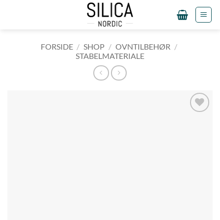
Fortsæt
til
indhold
FORSIDE
/
SHOP
/
OVNTILBEHØR
/
STABELMATERIALE
Tilføj til
ønskeliste