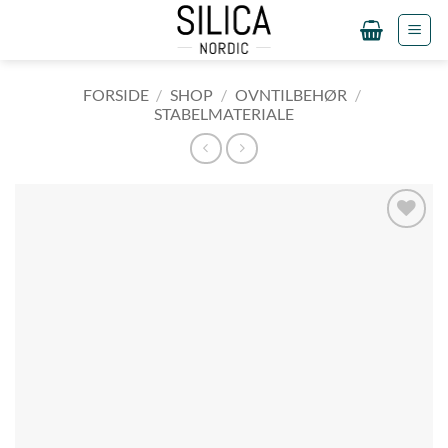
Fortsæt
til
indhold
FORSIDE
/
SHOP
/
OVNTILBEHØR
/
STABELMATERIALE
Tilføj til
ønskeliste