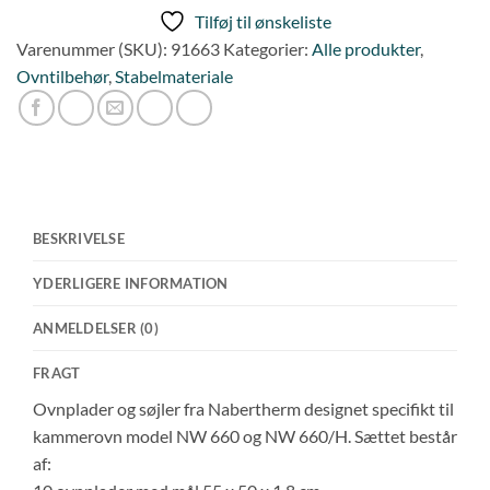
NW
Tilføj til ønskeliste
660
Varenummer (SKU):
91663
Kategorier:
Alle produkter
,
og
Ovntilbehør
,
Stabelmateriale
NW
660/H
antal
BESKRIVELSE
YDERLIGERE INFORMATION
ANMELDELSER (0)
FRAGT
Ovnplader og søjler fra Nabertherm designet specifikt til
kammerovn model NW 660 og NW 660/H. Sættet består
af: