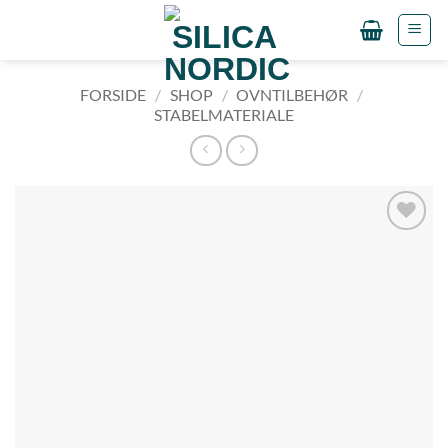
Fortsæt
til
indhold
FORSIDE
/
SHOP
/
OVNTILBEHØR
/
STABELMATERIALE
Tilføj til
ønskeliste