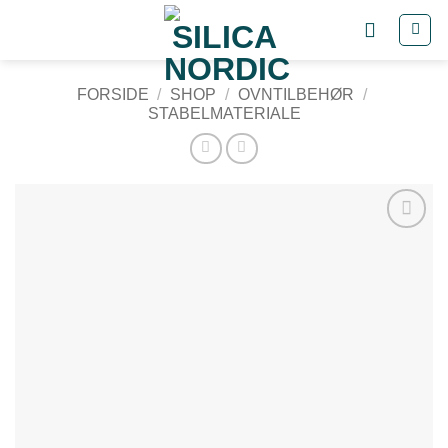
Fortsæt
til
indhold
FORSIDE
/
SHOP
/
OVNTILBEHØR
/
STABELMATERIALE
Tilføj til
ønskeliste