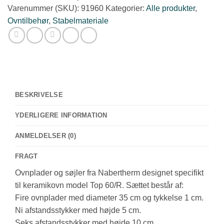
Varenummer (SKU):
91960
Kategorier:
Alle produkter
,
antal
Ovntilbehør
,
Stabelmateriale
BESKRIVELSE
YDERLIGERE INFORMATION
ANMELDELSER (0)
FRAGT
Ovnplader og søjler fra Nabertherm designet specifikt
til keramikovn model Top 60/R. Sættet består af:
Fire ovnplader med diameter 35 cm og tykkelse 1 cm.
Ni afstandsstykker med højde 5 cm.
Seks afstandsstykker med højde 10 cm.